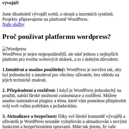
vývojáři
Jsme dlouholetí vývojáři webů, e-shopů a inzertních systémů.
Projekty připravujeme na platformě WordPress.
Naše služby
Proč používat platformu wordpress?
WordPress je nejen nejpopulárnější, ale také jednou z nejlepších
platform pro tvorbu webových stránek, a to s dobrým důvodem:
1.Intuitivní a snadno použitelný:
WordPress je navržen tak, aby
byl jednoduchý a intuitivní pro všechny uživatele, bez ohledu na
jejich technické znalosti.
2. Přizpůsobení a rozšíření:
I když je WordPress jednoduchý na
použití, nabízí široké možnosti customizace a rozšíření. Můžete
snadno nainstalovat pluginy a téma, které vám pomohou přizpůsobit
svůj web vašim potřebám a požadavkům.
3. Aktualizace a bezpečnost:
Díky své široké komunitě vývojářů a
uživatelů je WordPress neustále vylepšován a aktualizován s novými
funkcemi a bezpečnostními opravami. Máte tak jistotu, že vaše