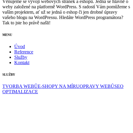
Věnujeme se vývoji webových stránek a eshopů. Jedná se hlavně o
weby založené na platformě WordPress. S radostí Vám pomůžeme s
vaším projektem, ať už se jedná o eshop či jen drobné úpravy
vašeho blogu na WordPressu. Hledáte WordPress programátora?
Tak to jste ho právě našli!
MENU
Úvod
Reference
Služby
Kontakt
SLUŽBY
TVORBA WEBŮ
E-SHOPY NA MÍRU
OPRAVY WEBŮ
SEO
OPTIMALIZACE