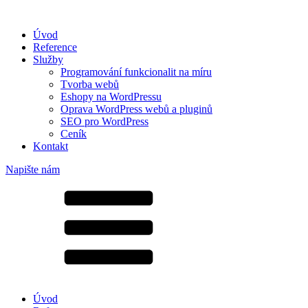
Úvod
Reference
Služby
Programování funkcionalit na míru
Tvorba webů
Eshopy na WordPressu
Oprava WordPress webů a pluginů
SEO pro WordPress
Ceník
Kontakt
Napište nám
Úvod