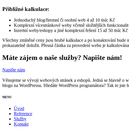
Přibližné kalkulace:
Jednoduchý blog/firemní či osobní web 4 až 10 tisíc Kč
Komplexní vícestránkové weby včetně složitějších funkcionalit ja
Inzertní weby/eshopy a jiné komplexní řešení 15 až 50 tisíc Kč
Všechny zmíněné ceny jsou hrubé kalkulace a po konaktování bude nab
prokazatelně doložit. Přesná částka za provedení webu je kalkulována
Máte zájem o naše služby? Napište nám!
Napište nám
Věnujeme se vývoji webových stránek a eshopů. Jedná se hlavně o w
blogu na WordPressu. Hledáte WordPress programátora? Tak to jste ho
MENU
Úvod
Reference
Služby
Kontakt